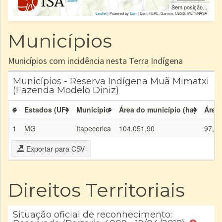
|
Sobre
Sem posição...
Leaflet
| Powered by
Esri
|
Esri, HERE, Garmin, USGS, METI/NASA
Municípios
Municípios com incidência nesta Terra Indígena
Municípios - Reserva Indígena Muã Mimatxi
(Fazenda Modelo Diniz)
#
Estados (UF)
Município
Área do município (ha)
Área 
1
MG
Itapecerica
104.051,90
97,81
Exportar para CSV
Direitos Territoriais
Situação oficial de reconhecimento: