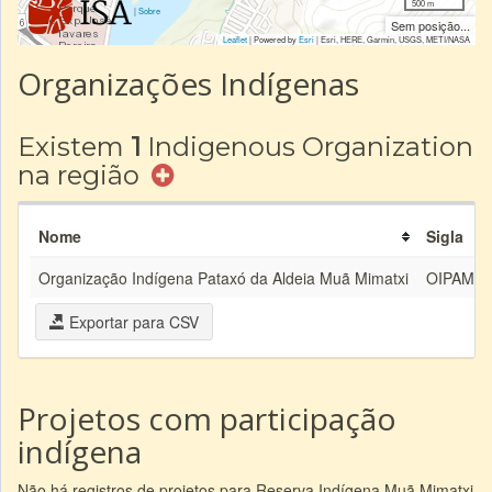
500 m
|
Sobre
Sem posição...
Leaflet
| Powered by
Esri
|
Esri, HERE, Garmin, USGS, METI/NASA
Organizações Indígenas
Existem
1
Indigenous Organization
na região
Nome
Sigla
Organização Indígena Pataxó da Aldeia Muã Mimatxi
OIPAMMI
Exportar para CSV
Projetos com participação
indígena
Não há registros de projetos para Reserva Indígena Muã Mimatxi