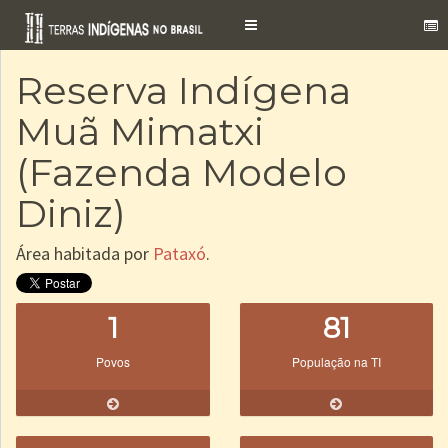
Toggle
navigation
Reserva Indígena
Muã Mimatxi
(Fazenda Modelo
Diniz)
Área habitada por
Pataxó
.
1
81
Povos
População na TI