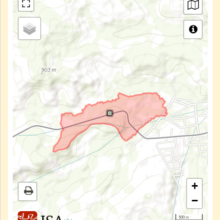
+
−
500 m