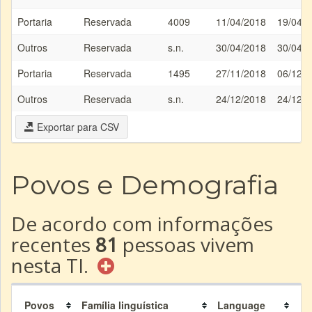
Portaria
Reservada
4009
11/04/2018
19/04/
Outros
Reservada
s.n.
30/04/2018
30/04/
Portaria
Reservada
1495
27/11/2018
06/12/
Outros
Reservada
s.n.
24/12/2018
24/12/
Exportar para CSV
Povos e Demografia
De acordo com informações
recentes
81
pessoas vivem
nesta TI.
Povos
Família linguística
Language