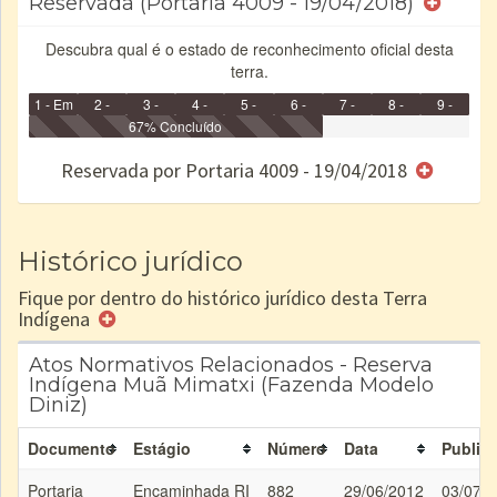
Reservada (Portaria 4009 - 19/04/2018)
Descubra qual é o estado de reconhecimento oficial desta
terra.
1 - Em
2 -
3 -
4 -
5 -
6 -
7 -
8 -
9 -
Identificação
Identificada
Declarada
67% Concluído
Reservada
Homologada
Registrada
Restrição
Dominial
Encaminhad
no CRI
de uso
Indígena
RI
Reservada por Portaria 4009 - 19/04/2018
e/ou
SPU
Histórico jurídico
Fique por dentro do histórico jurídico desta Terra
Indígena
Atos Normativos Relacionados - Reserva
Indígena Muã Mimatxi (Fazenda Modelo
Diniz)
Documento
Estágio
Número
Data
Public
Portaria
Encaminhada RI
882
29/06/2012
03/07/