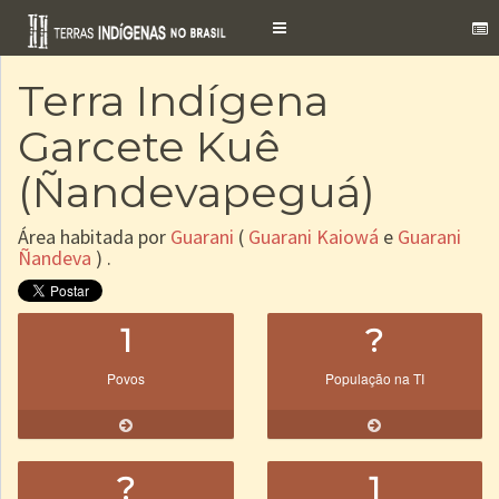
Toggle
navigation
Terra Indígena
Garcete Kuê
(Ñandevapeguá)
Área habitada por
Guarani
(
Guarani Kaiowá
e
Guarani
Ñandeva
) .
1
?
Povos
População na TI
?
1