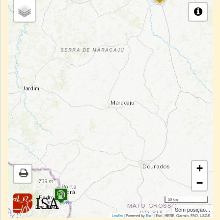
+
−
50 km
|
Sobre
Sem posição...
Leaflet
| Powered by
Esri
|
Esri, HERE, Garmin, FAO, USGS