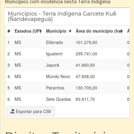
Municípios com incidência nesta Terra Indígena
Municípios - Terra Indígena Garcete Kuê
(Ñandevapeguá)
#
Estados (UF)
Município
Área do município (ha)
Áre
1
MS
Eldorado
101.279,60
0,0
2
MS
Iguatemi
295.741,00
0,0
3
MS
Japorã
41.660,50
0,0
4
MS
Mundo Novo
47.838,00
0,0
5
MS
Paranhos
130.709,20
0,0
6
MS
Sete Quedas
83.911,70
0,0
Exportar para CSV