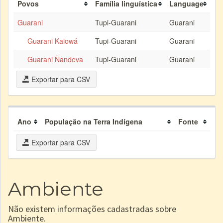
Povos
Família linguística
Language
Guarani
Tupi-Guarani
Guarani
Guarani Kaiowá
Tupi-Guarani
Guarani
Guarani Ñandeva
Tupi-Guarani
Guarani
Exportar para CSV
Ano
População na Terra Indígena
Fonte
Exportar para CSV
Ambiente
Não existem informações cadastradas sobre
Ambiente.