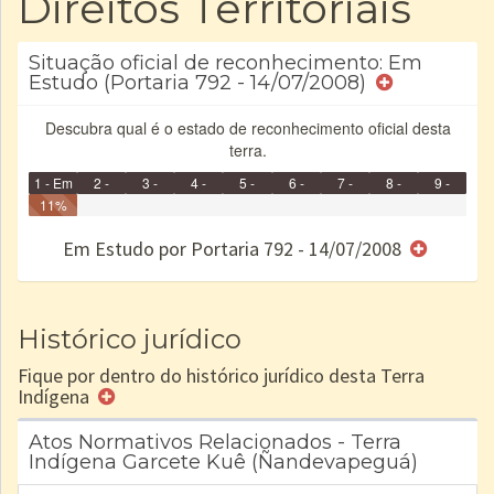
Direitos Territoriais
Situação oficial de reconhecimento: Em
Estudo (Portaria 792 - 14/07/2008)
Descubra qual é o estado de reconhecimento oficial desta
terra.
1 - Em
2 -
3 -
4 -
5 -
6 -
7 -
8 -
9 -
Identificação
11%
Identificada
Declarada
Reservada
Homologada
Registrada
Restrição
Dominial
Encaminhad
Concluído
no CRI
de uso
Indígena
RI
Em Estudo por Portaria 792 - 14/07/2008
e/ou
SPU
Histórico jurídico
Fique por dentro do histórico jurídico desta Terra
Indígena
Atos Normativos Relacionados - Terra
Indígena Garcete Kuê (Ñandevapeguá)