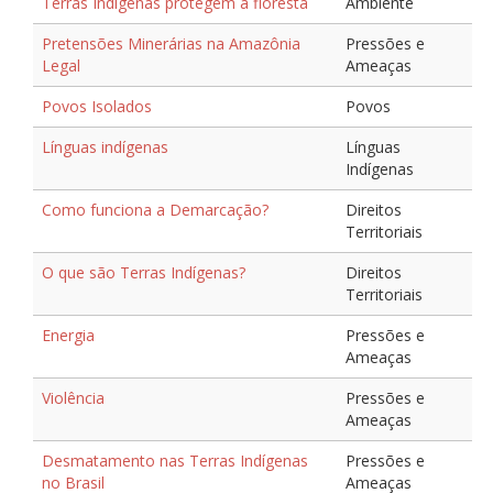
Terras Indígenas protegem a floresta
Ambiente
Pretensões Minerárias na Amazônia
Pressões e
Legal
Ameaças
Povos Isolados
Povos
Línguas indígenas
Línguas
Indígenas
Como funciona a Demarcação?
Direitos
Territoriais
O que são Terras Indígenas?
Direitos
Territoriais
Energia
Pressões e
Ameaças
Violência
Pressões e
Ameaças
Desmatamento nas Terras Indígenas
Pressões e
no Brasil
Ameaças