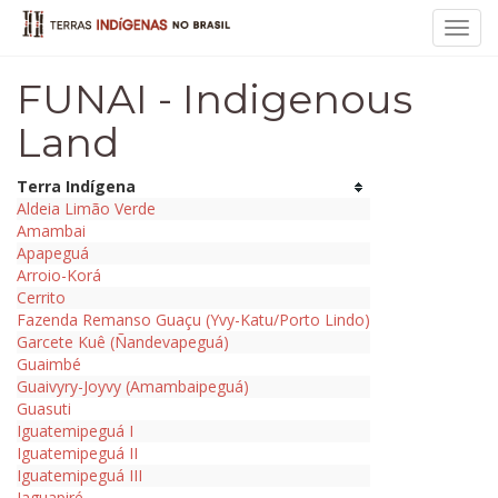
Toggl
navig
FUNAI - Indigenous
Land
Terra Indígena
Aldeia Limão Verde
Amambai
Apapeguá
Arroio-Korá
Cerrito
Fazenda Remanso Guaçu (Yvy-Katu/Porto Lindo)
Garcete Kuê (Ñandevapeguá)
Guaimbé
Guaivyry-Joyvy (Amambaipeguá)
Guasuti
Iguatemipeguá I
Iguatemipeguá II
Iguatemipeguá III
Jaguapiré