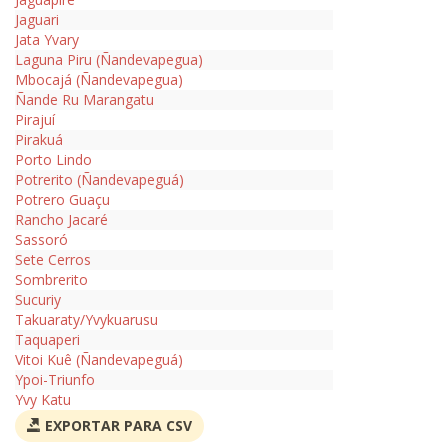
Jaguari
Jata Yvary
Laguna Piru (Ñandevapegua)
Mbocajá (Ñandevapegua)
Ñande Ru Marangatu
Pirajuí
Pirakuá
Porto Lindo
Potrerito (Ñandevapeguá)
Potrero Guaçu
Rancho Jacaré
Sassoró
Sete Cerros
Sombrerito
Sucuriy
Takuaraty/Yvykuarusu
Taquaperi
Vitoi Kuê (Ñandevapeguá)
Ypoi-Triunfo
Yvy Katu
EXPORTAR PARA CSV