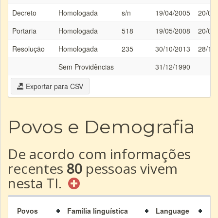
Decreto
Homologada
s/n
19/04/2005
20/04
Portaria
Homologada
518
19/05/2008
20/05
Resolução
Homologada
235
30/10/2013
28/11
Sem Providências
31/12/1990
Exportar para CSV
Povos e Demografia
De acordo com informações
recentes
80
pessoas vivem
nesta TI.
Povos
Família linguística
Language