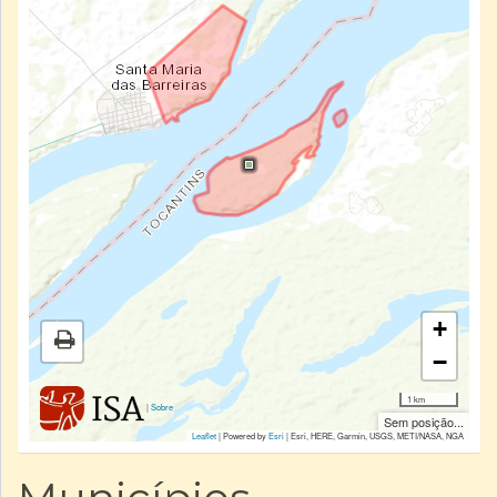
+
−
1 km
|
Sobre
Sem posição...
Leaflet
| Powered by
Esri
|
Esri, HERE, Garmin, USGS, METI/NASA, NGA