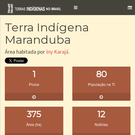
Toggle
navigation
Terra Indígena
Maranduba
Área habitada por
Iny Karajá
.
1
80
Povos
População na TI
375
12
Área (ha)
Notícias