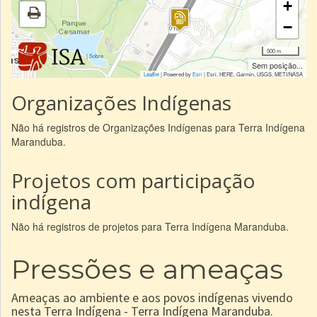
+
−
500 m
|
Sobre
Sem posição...
Leaflet
| Powered by
Esri
|
Esri, HERE, Garmin, USGS, METI/NASA
Organizações Indígenas
Não há registros de Organizações Indígenas para Terra Indígena
Maranduba.
Projetos com participação
indígena
Não há registros de projetos para Terra Indígena Maranduba.
Pressões e ameaças
Ameaças ao ambiente e aos povos indígenas vivendo
nesta Terra Indígena - Terra Indígena Maranduba.