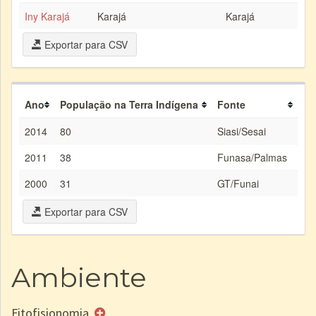
Iny Karajá
Karajá
Karajá
Exportar para CSV
Ano
População na Terra Indígena
Fonte
2014
80
Siasi/Sesai
2011
38
Funasa/Palmas
2000
31
GT/Funai
Exportar para CSV
Ambiente
Fitofisionomia