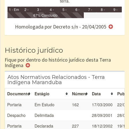
terra.
1 - Em
2 -
3 -
4 -
5 -
6 -
7 -
8 -
9 -
Identificação
Identificada
Declarada
67% Concluído
Reservada
Homologada
Registrada
Restrição
Dominial
Encaminhad
no CRI
de uso
Indígena
RI
Homologada por Decreto s/n - 20/04/2005
e/ou
SPU
Histórico jurídico
Fique por dentro do histórico jurídico desta Terra
Indígena
Atos Normativos Relacionados - Terra
Indígena Maranduba
Documento
Estágio
Número
Data
Publi
Portaria
Em Estudo
162
17/03/2000
22/03
Despacho
Delimitada
28/09/2001
28/09
Portaria
Declarada
227
18/12/2002
19/12