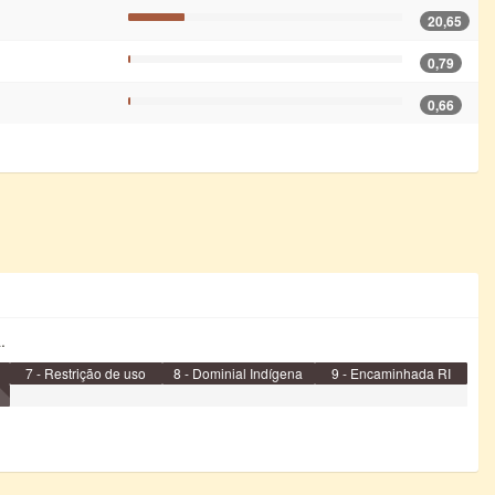
20,65
0,79
0,66
.
7 - Restrição de uso
8 - Dominial Indígena
9 - Encaminhada RI