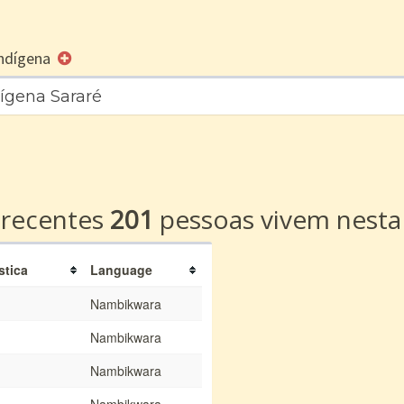
 Indígena
dígena Sararé
a
 recentes
201
pessoas vivem nesta
stica
Language
Nambikwara
Nambikwara
Nambikwara