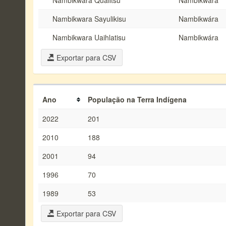
Nambikwara Qualitsu
Nambikwára
Nambikwara Sayulikisu
Nambikwára
Nambikwara Uaihlatisu
Nambikwára
Exportar para CSV
Ano
População na Terra Indígena
2022
201
2010
188
2001
94
1996
70
1989
53
Exportar para CSV