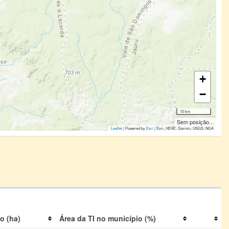
+
−
10 km
Sem posição...
Leaflet
| Powered by
Esri
|
Esri, HERE, Garmin, USGS, NGA
o (ha)
Área da TI no município (%)