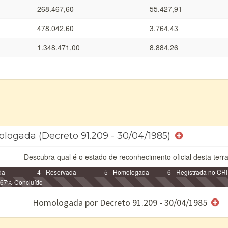
268.467,60
55.427,91
478.042,60
3.764,43
1.348.471,00
8.884,26
ologada (Decreto 91.209 - 30/04/1985)
Descubra qual é o estado de reconhecimento oficial desta terra
da
4 - Reservada
5 - Homologada
6 - Registrada no CRI
67% Concluído
e/ou SPU
Homologada por Decreto 91.209 - 30/04/1985