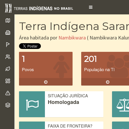
Toggle
navigation
Terra Indígena Sara
Área habitada por
Nambikwara
( Nambikwara Kalun
1
201
Povos
População na TI
SITUAÇÃO JURÍDICA
Homologada
FAIXA DE FRONTEIRA?