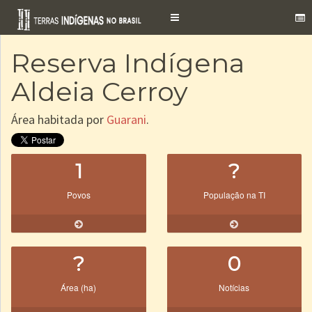
Toggle
navigation
Reserva Indígena
Aldeia Cerroy
Área habitada por
Guarani
.
1
?
Povos
População na TI
?
0
Área (ha)
Notícias