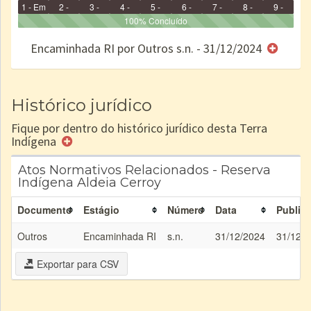
1 - Em
2 -
3 -
4 -
5 -
6 -
7 -
8 -
9 -
Identificação
Identificada
Declarada
Reservada
100% Concluído
Homologada
Registrada
Restrição
Dominial
Encaminhad
no CRI
de uso
Indígena
RI
Encaminhada RI por Outros s.n. - 31/12/2024
e/ou
SPU
Histórico jurídico
Fique por dentro do histórico jurídico desta Terra
Indígena
Atos Normativos Relacionados - Reserva
Indígena Aldeia Cerroy
Documento
Estágio
Número
Data
Public
Outros
Encaminhada RI
s.n.
31/12/2024
31/12/
Exportar para CSV