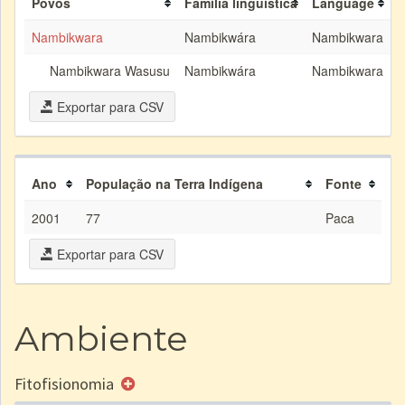
Povos
Família linguística
Language
Nambikwara
Nambikwára
Nambikwara
Nambikwara Wasusu
Nambikwára
Nambikwara
Exportar para CSV
Ano
População na Terra Indígena
Fonte
2001
77
Paca
Exportar para CSV
Ambiente
Fitofisionomia