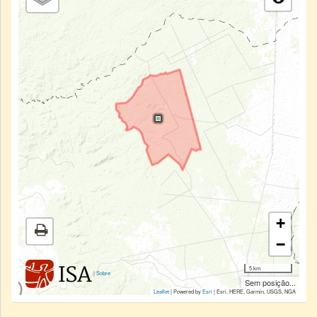
+
−
5 km
|
Sobre
Sem posição...
Leaflet
| Powered by
Esri
|
Esri, HERE, Garmin, USGS, NGA