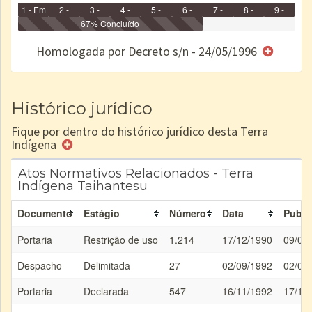
1 - Em
2 -
3 -
4 -
5 -
6 -
7 -
8 -
9 -
Identificação
Identificada
Declarada
67% Concluído
Reservada
Homologada
Registrada
Restrição
Dominial
Encaminhad
no CRI
de uso
Indígena
RI
Homologada por Decreto s/n - 24/05/1996
e/ou
SPU
Histórico jurídico
Fique por dentro do histórico jurídico desta Terra
Indígena
Atos Normativos Relacionados - Terra
Indígena Taihantesu
Documento
Estágio
Número
Data
Publi
Portaria
Restrição de uso
1.214
17/12/1990
09/01
Despacho
Delimitada
27
02/09/1992
02/09
Portaria
Declarada
547
16/11/1992
17/11