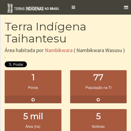
Toggle
navigation
Terra Indígena
Taihantesu
Área habitada por
Nambikwara
( Nambikwara Wasusu )
.
1
77
Povos
População na TI
5 mil
5
Área (ha)
Notícias