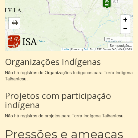
+
−
200 km
|
Sobre
Sem posição...
Leaflet
| Powered by
Esri
|
Esri, HERE, Garmin, FAO, NOAA, USGS
Organizações Indígenas
Não há registros de Organizações Indígenas para Terra Indígena
Taihantesu.
Projetos com participação
indígena
Não há registros de projetos para Terra Indígena Taihantesu.
Pressões e ameaças