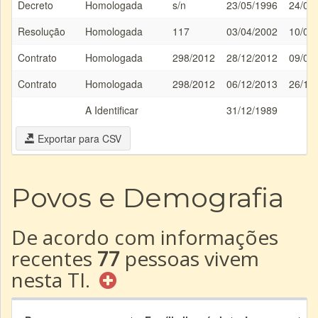
Decreto
Homologada
s/n
23/05/1996
24/05
Resolução
Homologada
117
03/04/2002
10/04
Contrato
Homologada
298/2012
28/12/2012
09/01
Contrato
Homologada
298/2012
06/12/2013
26/12
A Identificar
31/12/1989
Exportar para CSV
Povos e Demografia
De acordo com informações
recentes
77
pessoas vivem
nesta TI.