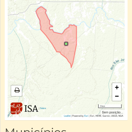
+
−
3 km
|
Sobre
Sem posição...
Leaflet
| Powered by
Esri
|
Esri, HERE, Garmin, USGS, NGA