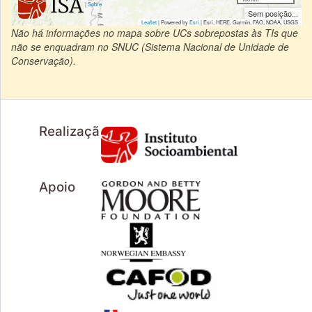
|
Sobre
Sem posição...
Leaflet
| Powered by
Esri
|
Esri, HERE, Garmin, FAO, NOAA, USGS
Não há informações no mapa sobre UCs sobrepostas às TIs que
não se enquadram no SNUC (Sistema Nacional de Unidade de
Conservação).