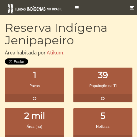
Toggle
navigation
Reserva Indígena
Jenipapeiro
Área habitada por
Atikum
.
1
39
Povos
População na TI
2 mil
5
Área (ha)
Notícias