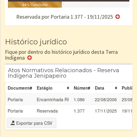
Identificação
Identificada
44% Concluído
Declarada
Reservada
Homologada
Registrada
Restrição
Dominial
Encaminhad
no CRI
de uso
Indígena
RI
Reservada por Portaria 1.377 - 19/11/2025
e/ou
SPU
Histórico jurídico
Fique por dentro do histórico jurídico desta Terra
Indígena
Atos Normativos Relacionados - Reserva
Indígena Jenipapeiro
Documento
Estágio
Número
Data
Public
Portaria
Encaminhada RI
1.086
22/08/2006
25/08/
Portaria
Reservada
1.377
17/11/2025
19/11/
Exportar para CSV