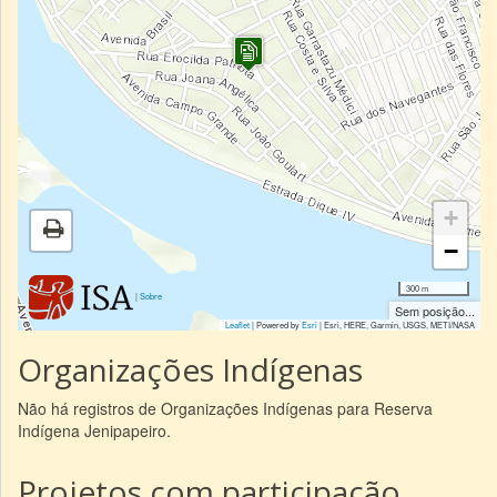
+
−
300 m
|
Sobre
Sem posição...
Leaflet
| Powered by
Esri
|
Esri, HERE, Garmin, USGS, METI/NASA
Organizações Indígenas
Não há registros de Organizações Indígenas para Reserva
Indígena Jenipapeiro.
Projetos com participação