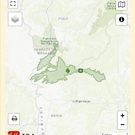
+
−
100 km