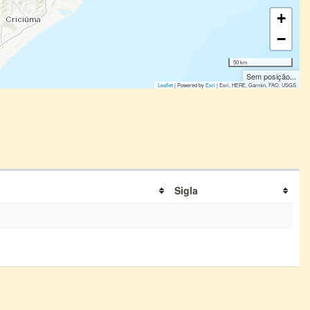
+
−
50 km
Sem posição...
Leaflet
| Powered by
Esri
|
Esri, HERE, Garmin, FAO, USGS
Sigla