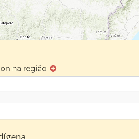
ion na região
ndígena