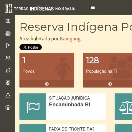
Toggle
navigation
Reserva Indígena Po
Área habitada por
Kaingang
.
1
128
Povos
População na TI
SITUAÇÃO JURÍDICA
Encaminhada RI
FAIXA DE FRONTEIRA?