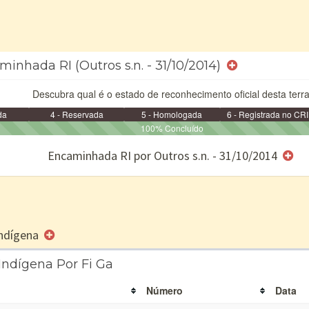
inhada RI (Outros s.n. - 31/10/2014)
Descubra qual é o estado de reconhecimento oficial desta terra
da
4 - Reservada
5 - Homologada
6 - Registrada no CRI
100% Concluído
e/ou SPU
Encaminhada RI por Outros s.n. - 31/10/2014
 Indígena
Indígena Por Fi Ga
Número
Data