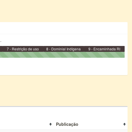
.
7 - Restrição de uso
8 - Dominial Indígena
9 - Encaminhada RI
Publicação