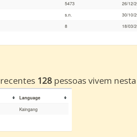
5473
26/12/
s.n.
30/10/
8
18/03/
a
 recentes
128
pessoas vivem nesta
Language
Kaingang