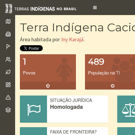
Toggle
navigation
Terra Indígena Cac
Área habitada por
Iny Karajá
.
1
489
Povos
População na TI
SITUAÇÃO JURÍDICA
Homologada
FAIXA DE FRONTEIRA?