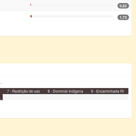
0,82
1,73
.
7 - Restrição de uso
8 - Dominial Indígena
9 - Encaminhada RI