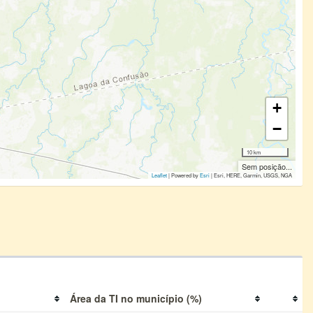
+
−
10 km
Sem posição...
Leaflet
| Powered by
Esri
|
Esri, HERE, Garmin, USGS, NGA
Área da TI no município (%)