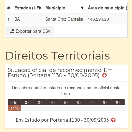
#
Estados (UF)
Município
Área do município (ha
1
BA
Santa Cruz Cabrália
146.294,20
Exportar para CSV
Direitos Territoriais
Situação oficial de reconhecimento: Em
Estudo (Portaria 1130 - 30/09/2005)
Descubra qual é o estado de reconhecimento oficial desta
terra.
1 - Em
2 -
3 -
4 -
5 -
6 -
7 -
8 -
9 -
Identificação
11%
Identificada
Declarada
Reservada
Homologada
Registrada
Restrição
Dominial
Encaminhad
Concluído
no CRI
de uso
Indígena
RI
Em Estudo por Portaria 1130 - 30/09/2005
e/ou
SPU