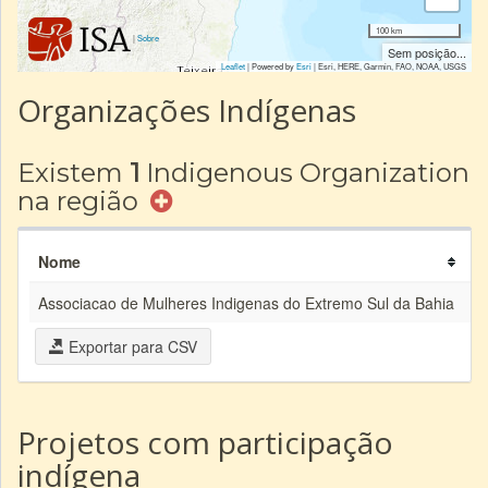
100 km
|
Sobre
Sem posição...
Leaflet
| Powered by
Esri
|
Esri, HERE, Garmin, FAO, NOAA, USGS
Organizações Indígenas
Existem
1
Indigenous Organization
na região
Nome
Si
Associacao de Mulheres Indigenas do Extremo Sul da Bahia
Exportar para CSV
Projetos com participação
indígena