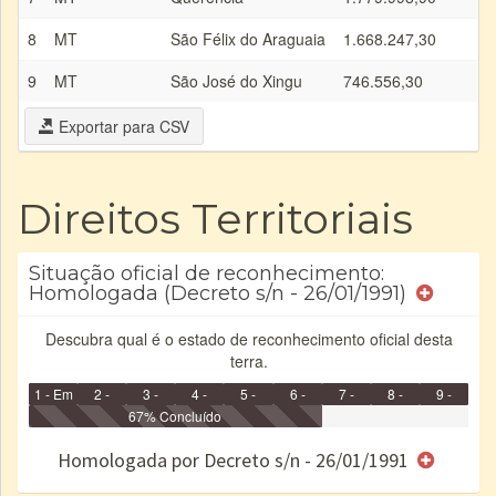
8
MT
São Félix do Araguaia
1.668.247,30
9
MT
São José do Xingu
746.556,30
Exportar para CSV
Direitos Territoriais
Situação oficial de reconhecimento:
Homologada (Decreto s/n - 26/01/1991)
Descubra qual é o estado de reconhecimento oficial desta
terra.
1 - Em
2 -
3 -
4 -
5 -
6 -
7 -
8 -
9 -
Identificação
Identificada
Declarada
67% Concluído
Reservada
Homologada
Registrada
Restrição
Dominial
Encaminhad
no CRI
de uso
Indígena
RI
Homologada por Decreto s/n - 26/01/1991
e/ou
SPU