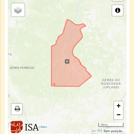
+
−
100 km
|
Sobre
Sem posição...