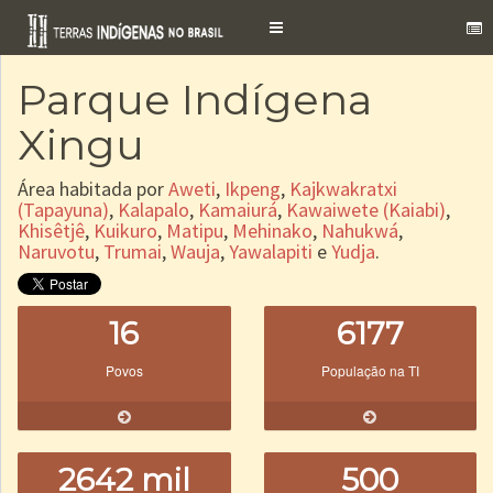
Toggle
navigation
Parque Indígena
Xingu
Área habitada por
Aweti
,
Ikpeng
,
Kajkwakratxi
(Tapayuna)
,
Kalapalo
,
Kamaiurá
,
Kawaiwete (Kaiabi)
,
Khisêtjê
,
Kuikuro
,
Matipu
,
Mehinako
,
Nahukwá
,
Naruvotu
,
Trumai
,
Wauja
,
Yawalapiti
e
Yudja
.
16
6177
Povos
População na TI
2642 mil
500