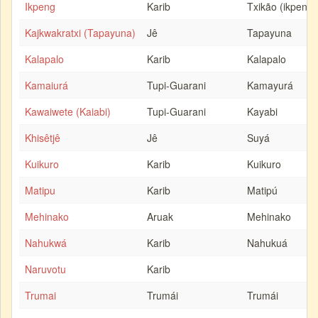
Ikpeng
Karib
Txikão (ikpeng)
Kajkwakratxi (Tapayuna)
Jê
Tapayuna
Kalapalo
Karib
Kalapalo
Kamaiurá
Tupi-Guarani
Kamayurá
Kawaiwete (Kaiabi)
Tupi-Guarani
Kayabi
Khisêtjê
Jê
Suyá
Kuikuro
Karib
Kuikuro
Matipu
Karib
Matipú
Mehinako
Aruak
Mehinako
Nahukwá
Karib
Nahukuá
Naruvotu
Karib
Trumai
Trumái
Trumái