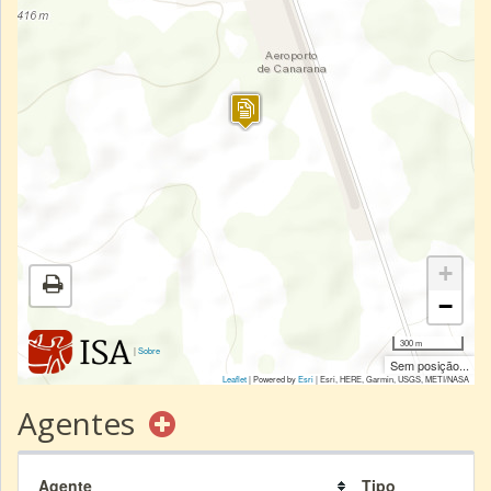
+
−
300 m
|
Sobre
Sem posição...
Leaflet
| Powered by
Esri
|
Esri, HERE, Garmin, USGS, METI/NASA
Agentes
Agente
Tipo