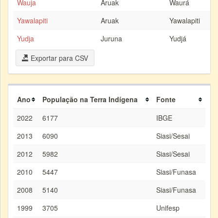
Wauja
Aruak
Waurá
Yawalapiti
Aruak
Yawalapiti
Yudja
Juruna
Yudjá
Exportar para CSV
Ano
População na Terra Indígena
Fonte
2022
6177
IBGE
2013
6090
Siasi/Sesai
2012
5982
Siasi/Sesai
2010
5447
Siasi/Funasa
2008
5140
Siasi/Funasa
1999
3705
Unifesp