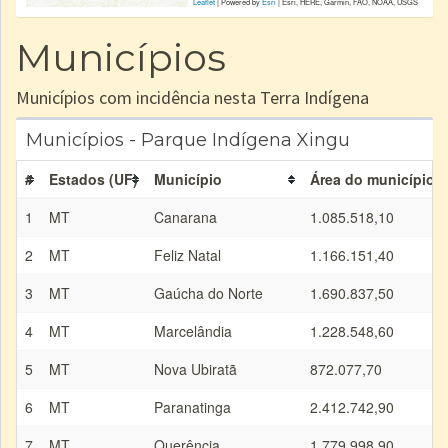
Leaflet
| Powered by
Esri
|
Esri, HERE, Garmin, FAO, NOAA, USGS
Municípios
Municípios com incidência nesta Terra Indígena
Municípios - Parque Indígena Xingu
#
Estados (UF)
Município
Área do município (
1
MT
Canarana
1.085.518,10
2
MT
Feliz Natal
1.166.151,40
3
MT
Gaúcha do Norte
1.690.837,50
4
MT
Marcelândia
1.228.548,60
5
MT
Nova Ubiratã
872.077,70
6
MT
Paranatinga
2.412.742,90
7
MT
Querência
1.779.998,90