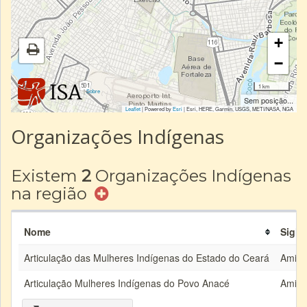
+
−
1 km
|
Sobre
Sem posição...
Leaflet
| Powered by
Esri
|
Esri, HERE, Garmin, USGS, METI/NASA, NGA
Organizações Indígenas
Existem
2
Organizações Indígenas
na região
Nome
Sigla
Articulação das Mulheres Indígenas do Estado do Ceará
Amice
Articulação Mulheres Indígenas do Povo Anacé
Amig