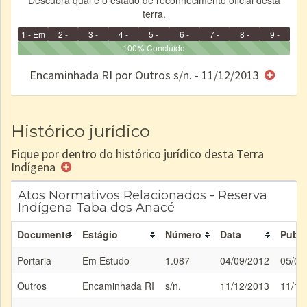
Descubra qual é o estado de reconhecimento oficial desta
terra.
1 - Em
2 -
3 -
4 -
5 -
6 -
7 -
8 -
9 -
Identificação
Identificada
Declarada
Reservada
100% Concluído
Homologada
Registrada
Restrição
Dominial
Encaminhad
no CRI
de uso
Indígena
RI
Encaminhada RI por Outros s/n. - 11/12/2013
e/ou
SPU
Histórico jurídico
Fique por dentro do histórico jurídico desta Terra
Indígena
Atos Normativos Relacionados - Reserva
Indígena Taba dos Anacé
Documento
Estágio
Número
Data
Publi
Portaria
Em Estudo
1.087
04/09/2012
05/09
Outros
Encaminhada RI
s/n.
11/12/2013
11/12