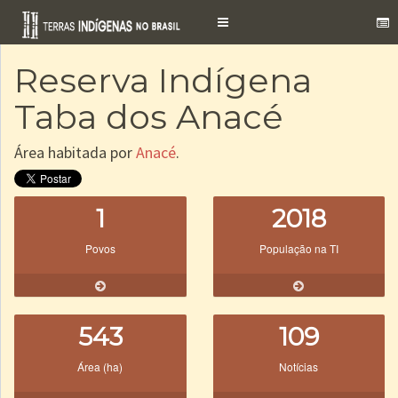
Toggle
navigation
Reserva Indígena
Taba dos Anacé
Área habitada por
Anacé
.
1
2018
Povos
População na TI
543
109
Área (ha)
Notícias