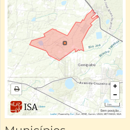
+
−
1 km
|
Sobre
Sem posição...
Leaflet
| Powered by
Esri
|
Esri, HERE, Garmin, USGS, METI/NASA, NGA