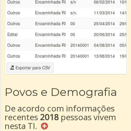
Outros
Encaminhada RI
s/n
06/02/2014
10/02
Outros
Encaminhada RI
s/n.
11/03/2014
14/03
Outros
Encaminhada RI
00
25/04/2014
29/04
Edital
Encaminhada RI
00
20/06/2014
25/06
Outros
Encaminhada RI
20140001
04/08/2014
05/08
Outros
Encaminhada RI
20140001
13/08/2014
19/08
Exportar para CSV
Povos e Demografia
De acordo com informações
recentes
2018
pessoas vivem
nesta TI.