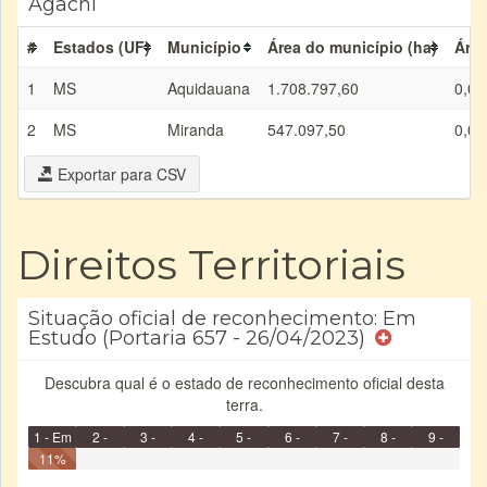
Agachi
#
Estados (UF)
Município
Área do município (ha)
Área
1
MS
Aquidauana
1.708.797,60
0,00
2
MS
Miranda
547.097,50
0,00
Exportar para CSV
Direitos Territoriais
Situação oficial de reconhecimento: Em
Estudo (Portaria 657 - 26/04/2023)
Descubra qual é o estado de reconhecimento oficial desta
terra.
1 - Em
2 -
3 -
4 -
5 -
6 -
7 -
8 -
9 -
Identificação
11%
Identificada
Declarada
Reservada
Homologada
Registrada
Restrição
Dominial
Encaminhad
Concluído
no CRI
de uso
Indígena
RI