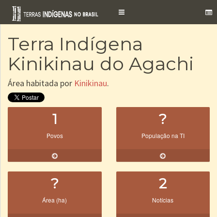
Toggle
navigation
Terra Indígena
Kinikinau do Agachi
Área habitada por
Kinikinau
.
1
?
Povos
População na TI
?
2
Área (ha)
Notícias