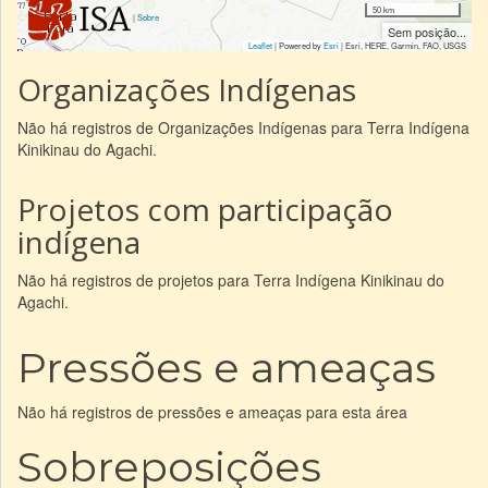
50 km
|
Sobre
Sem posição...
Leaflet
| Powered by
Esri
|
Esri, HERE, Garmin, FAO, USGS
Organizações Indígenas
Não há registros de Organizações Indígenas para Terra Indígena
Kinikinau do Agachi.
Projetos com participação
indígena
Não há registros de projetos para Terra Indígena Kinikinau do
Agachi.
Pressões e ameaças
Não há registros de pressões e ameaças para esta área
Sobreposições