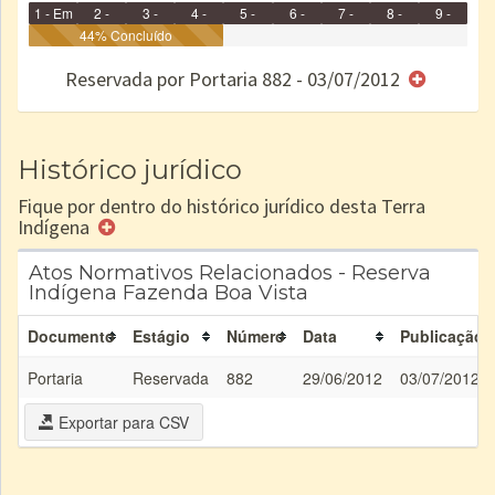
1 - Em
2 -
3 -
4 -
5 -
6 -
7 -
8 -
9 -
Identificação
Identificada
44% Concluído
Declarada
Reservada
Homologada
Registrada
Restrição
Dominial
Encaminhad
no CRI
de uso
Indígena
RI
Reservada por Portaria 882 - 03/07/2012
e/ou
SPU
Histórico jurídico
Fique por dentro do histórico jurídico desta Terra
Indígena
Atos Normativos Relacionados - Reserva
Indígena Fazenda Boa Vista
Documento
Estágio
Número
Data
Publicação
Portaria
Reservada
882
29/06/2012
03/07/2012
Exportar para CSV