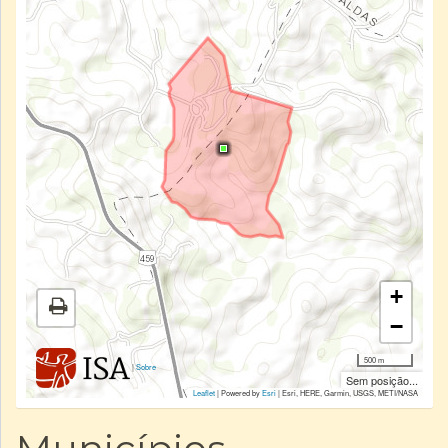
+
−
500 m
|
Sobre
Sem posição...
Leaflet
| Powered by
Esri
|
Esri, HERE, Garmin, USGS, METI/NASA