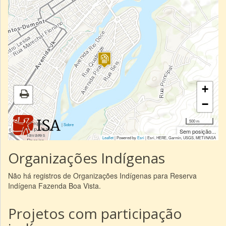
+
−
500 m
|
Sobre
Sem posição...
Leaflet
| Powered by
Esri
|
Esri, HERE, Garmin, USGS, METI/NASA
Organizações Indígenas
Não há registros de Organizações Indígenas para Reserva
Indígena Fazenda Boa Vista.
Projetos com participação