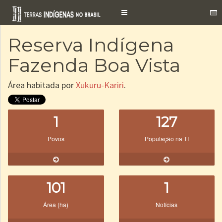
Toggle
navigation
Reserva Indígena
Fazenda Boa Vista
Área habitada por
Xukuru-Kariri
.
1
127
Povos
População na TI
101
1
Área (ha)
Notícias