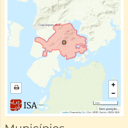
+
−
3 km
|
Sobre
Sem posição...
Leaflet
| Powered by
Esri
|
Esri, HERE, Garmin, USGS, NGA