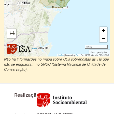
+
−
50 km
|
Sobre
Sem posição...
Leaflet
| Powered by
Esri
|
Esri, HERE, Garmin, FAO, USGS
Não há informações no mapa sobre UCs sobrepostas às TIs que
não se enquadram no SNUC (Sistema Nacional de Unidade de
Conservação).