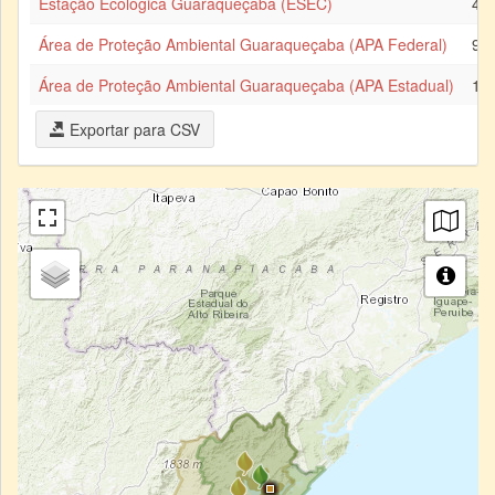
Estação Ecológica Guaraqueçaba (ESEC)
45
Área de Proteção Ambiental Guaraqueçaba (APA Federal)
98
Área de Proteção Ambiental Guaraqueçaba (APA Estadual)
1.4
Exportar para CSV