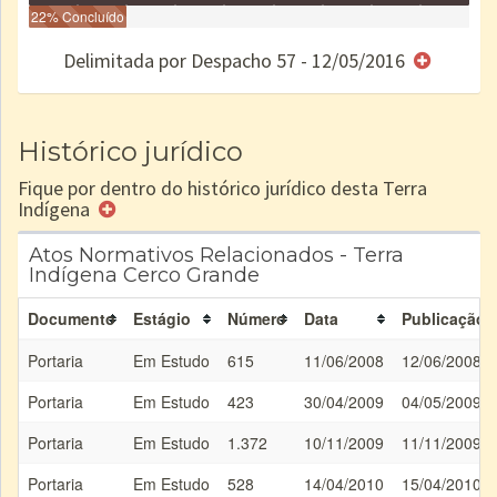
Identificação
22% Concluído
Identificada
Declarada
Reservada
Homologada
Registrada
Restrição
Dominial
Encaminhad
no CRI
de uso
Indígena
RI
Delimitada por Despacho 57 - 12/05/2016
e/ou
SPU
Histórico jurídico
Fique por dentro do histórico jurídico desta Terra
Indígena
Atos Normativos Relacionados - Terra
Indígena Cerco Grande
Documento
Estágio
Número
Data
Publicação
Portaria
Em Estudo
615
11/06/2008
12/06/2008
Portaria
Em Estudo
423
30/04/2009
04/05/2009
Portaria
Em Estudo
1.372
10/11/2009
11/11/2009
Portaria
Em Estudo
528
14/04/2010
15/04/2010