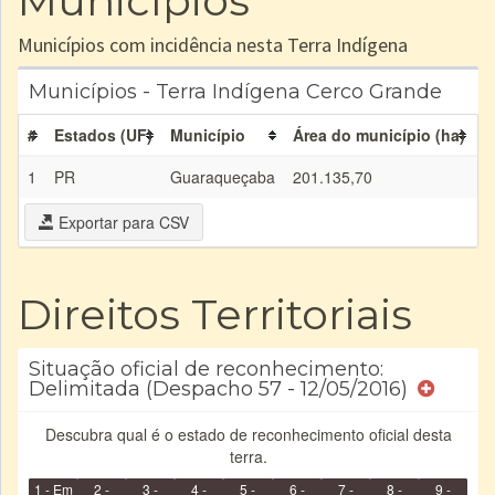
Municípios
Municípios com incidência nesta Terra Indígena
Municípios - Terra Indígena Cerco Grande
#
Estados (UF)
Município
Área do município (ha)
Á
1
PR
Guaraqueçaba
201.135,70
1
Exportar para CSV
Direitos Territoriais
Situação oficial de reconhecimento:
Delimitada (Despacho 57 - 12/05/2016)
Descubra qual é o estado de reconhecimento oficial desta
terra.
1 - Em
2 -
3 -
4 -
5 -
6 -
7 -
8 -
9 -