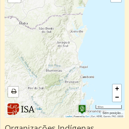
+
−
50 km
|
Sobre
Sem posição...
Leaflet
| Powered by
Esri
|
Esri, HERE, Garmin, FAO, USGS
Organizações Indígenas