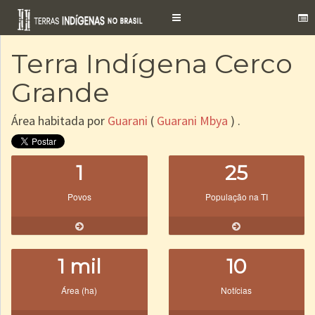
Toggle
navigation
Terra Indígena Cerco
Grande
Área habitada por
Guarani
(
Guarani Mbya
) .
1
25
Povos
População na TI
1 mil
10
Área (ha)
Notícias