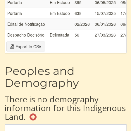
Portaria
Em Estudo
395
06/05/2025
08/05
Portaria
Em Estudo
638
15/07/2025
17/07
Edital de Notificação
02/2026
06/01/2026
06/01
Despacho Decisório
Delimitada
56
27/03/2026
27/03
Export to CSV
Peoples and
Demography
There is no demography
information for this Indigenous
Land.