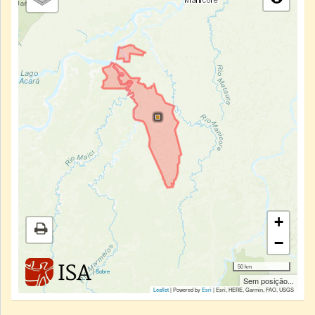
+
−
50 km
|
Sobre
Sem posição...
Leaflet
| Powered by
Esri
|
Esri, HERE, Garmin, FAO, USGS