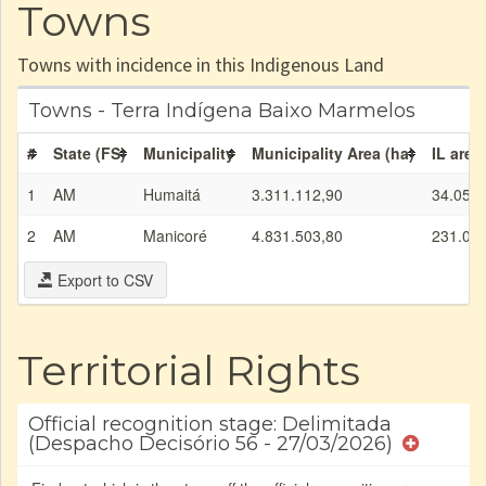
Towns
Towns with incidence in this Indigenous Land
Towns - Terra Indígena Baixo Marmelos
#
State (FS)
Municipality
Municipality Area (ha)
IL area
1
AM
Humaitá
3.311.112,90
34.058,
2
AM
Manicoré
4.831.503,80
231.08
Export to CSV
Territorial Rights
Official recognition stage: Delimitada
(Despacho Decisório 56 - 27/03/2026)