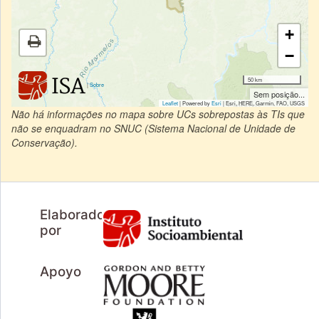
+
−
50 km
|
Sobre
Sem posição...
Leaflet
| Powered by
Esri
|
Esri, HERE, Garmin, FAO, USGS
Não há informações no mapa sobre UCs sobrepostas às TIs que
não se enquadram no SNUC (Sistema Nacional de Unidade de
Conservação).