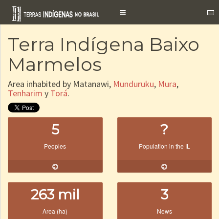
Toggle
navigation
Terra Indígena Baixo
Marmelos
Area inhabited by Matanawi,
Munduruku
,
Mura
,
Tenharim
y
Torá
.
5
?
Peoples
Population in the IL
263 mil
3
Area (ha)
News