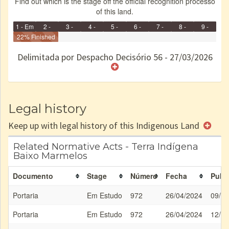
Find out which is the stage off the official recognition processo
of this land.
1 - Em
2 -
3 -
4 -
5 -
6 -
7 -
8 -
9 -
Identificação
22% Finished
Identificada
Declarada
Reservada
Homologada
Registrada
Restrição
Dominial
Encaminhad
no CRI
de uso
Indígena
RI
Delimitada por Despacho Decisório 56 - 27/03/2026
e/ou
SPU
Legal history
Keep up with legal history of this Indigenous Land
Related Normative Acts - Terra Indígena
Baixo Marmelos
Documento
Stage
Número
Fecha
Publi
Portaria
Em Estudo
972
26/04/2024
09/05
Portaria
Em Estudo
972
26/04/2024
12/06