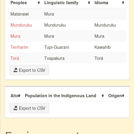
Peoples
Linguistic family
Idioma
Matanawi
Mura
Munduruku
Munduruku
Munduruku
Mura
Mura
Mura
Tenharim
Tupi-Guarani
Kawahib
Torá
Txapakura
Torá
Export to CSV
Año
Population in the Indigenous Land
Origen
Export to CSV