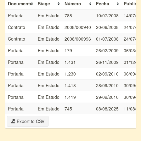
Documento
Stage
Número
Fecha
Publica
Portaria
Em Estudo
788
10/07/2008
14/07/2
Contrato
Em Estudo
2008/000940
20/06/2008
24/07/2
Contrato
Em Estudo
2008/000996
01/07/2008
24/07/2
Portaria
Em Estudo
179
26/02/2009
06/03/2
Portaria
Em Estudo
1.431
26/11/2009
01/12/2
Portaria
Em Estudo
1.230
02/09/2010
06/09/2
Portaria
Em Estudo
1.418
28/09/2010
30/09/2
Portaria
Em Estudo
1.419
29/09/2010
30/09/2
Portaria
Em Estudo
745
08/08/2025
11/08/2
Export to CSV