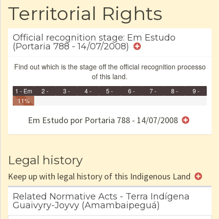
Territorial Rights
Official recognition stage: Em Estudo
(Portaria 788 - 14/07/2008)
Find out which is the stage off the official recognition processo
of this land.
1 - Em
2 -
3 -
4 -
5 -
6 -
7 -
8 -
9 -
Identificação
11%
Identificada
Declarada
Reservada
Homologada
Registrada
Restrição
Dominial
Encaminhad
Finished
no CRI
de uso
Indígena
RI
Em Estudo por Portaria 788 - 14/07/2008
e/ou
SPU
Legal history
Keep up with legal history of this Indigenous Land
Related Normative Acts - Terra Indígena
Guaivyry-Joyvy (Amambaipeguá)