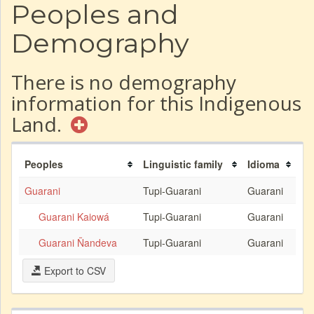
Peoples and
Demography
There is no demography
information for this Indigenous
Land.
Peoples
Linguistic family
Idioma
Guarani
Tupi-Guarani
Guarani
Guarani Kaiowá
Tupi-Guarani
Guarani
Guarani Ñandeva
Tupi-Guarani
Guarani
Export to CSV