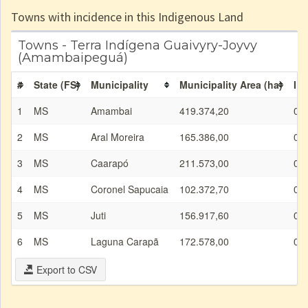
Towns with incidence in this Indigenous Land
Towns - Terra Indígena Guaivyry-Joyvy
(Amambaipeguá)
#
State (FS)
Municipality
Municipality Area (ha)
IL 
1
MS
Amambai
419.374,20
0,0
2
MS
Aral Moreira
165.386,00
0,0
3
MS
Caarapó
211.573,00
0,0
4
MS
Coronel Sapucaia
102.372,70
0,0
5
MS
Juti
156.917,60
0,0
6
MS
Laguna Carapã
172.578,00
0,0
Export to CSV