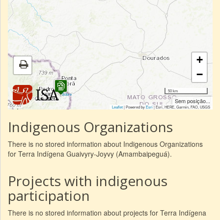
+
−
50 km
|
Sobre
Sem posição...
Leaflet
| Powered by
Esri
|
Esri, HERE, Garmin, FAO, USGS
Indigenous Organizations
There is no stored information about Indigenous Organizations
for Terra Indígena Guaivyry-Joyvy (Amambaipeguá).
Projects with indigenous
participation
There is no stored information about projects for Terra Indígena