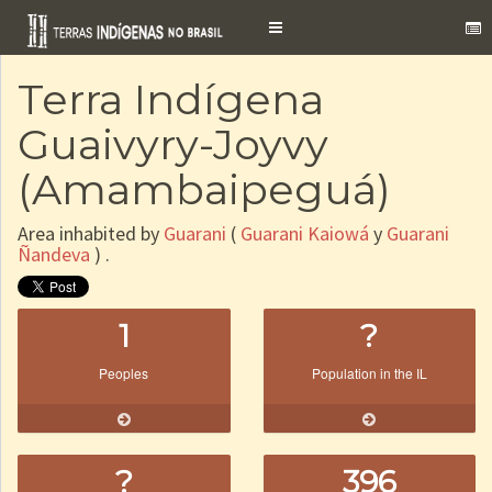
Toggle
navigation
Terra Indígena
Guaivyry-Joyvy
(Amambaipeguá)
Area inhabited by
Guarani
(
Guarani Kaiowá
y
Guarani
Ñandeva
) .
1
?
Peoples
Population in the IL
?
396