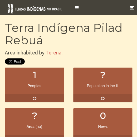
Toggle
navigation
Terra Indígena Pilad
Rebuá
Area inhabited by
Terena
.
1
?
Peoples
Population in the IL
?
0
Area (ha)
News