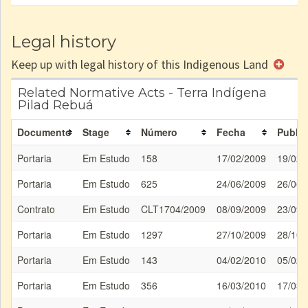
Legal history
Keep up with legal history of this Indigenous Land
Related Normative Acts - Terra Indígena
Pilad Rebuá
Documento
Stage
Número
Fecha
Public
Portaria
Em Estudo
158
17/02/2009
19/02/
Portaria
Em Estudo
625
24/06/2009
26/06/
Contrato
Em Estudo
CLT1704/2009
08/09/2009
23/09/
Portaria
Em Estudo
1297
27/10/2009
28/10/
Portaria
Em Estudo
143
04/02/2010
05/02/
Portaria
Em Estudo
356
16/03/2010
17/03/