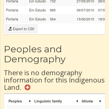
Portaria
Em Estudo
732
27/05/2010
28/05/
Portaria
Em Estudo
985
06/07/2010
07/07/
Portaria
Em Estudo
564
15/06/2015
18/06/
Export to CSV
Peoples and
Demography
There is no demography
information for this Indigenous
Land.
Peoples
Linguistic family
Idioma