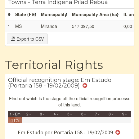
Towns - Terra Indígena Pilad Rebuá
#
State (FS)
Municipality
Municipality Area (ha)
IL area
1
MS
Miranda
547.097,50
0,00
Export to CSV
Territorial Rights
Official recognition stage: Em Estudo
(Portaria 158 - 19/02/2009)
Find out which is the stage off the official recognition processo
of this land.
1 - Em
2 -
3 -
4 -
5 -
6 -
7 -
8 -
9 -
Identificação
11%
Identificada
Declarada
Reservada
Homologada
Registrada
Restrição
Dominial
Encaminhad
Finished
no CRI
de uso
Indígena
RI
Em Estudo por Portaria 158 - 19/02/2009
e/ou
SPU