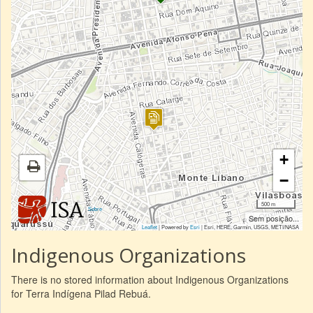
+
−
500 m
|
Sobre
Sem posição...
Leaflet
| Powered by
Esri
|
Esri, HERE, Garmin, USGS, METI/NASA
Indigenous Organizations
There is no stored information about Indigenous Organizations
for Terra Indígena Pilad Rebuá.