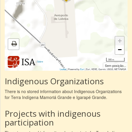
+
−
300 m
|
Sobre
Sem posição...
Leaflet
| Powered by
Esri
|
Esri, HERE, Garmin, USGS, METI/NASA
Indigenous Organizations
There is no stored information about Indigenous Organizations
for Terra Indígena Mamoriá Grande e Igarapé Grande.
Projects with indigenous
participation