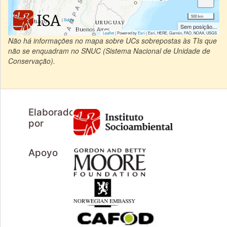
500 km
|
Sobre
Sem posição...
Leaflet
| Powered by
Esri
|
Esri, HERE, Garmin, FAO, NOAA, USGS
Não há informações no mapa sobre UCs sobrepostas às TIs que
não se enquadram no SNUC (Sistema Nacional de Unidade de
Conservação).