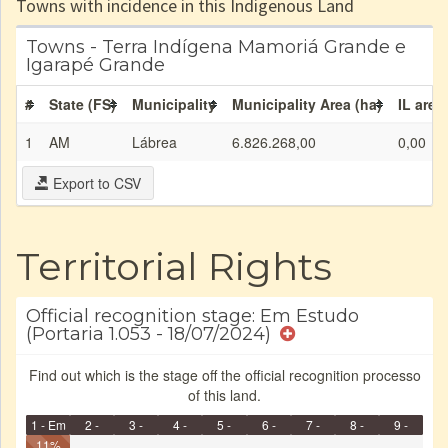
Towns with incidence in this Indigenous Land
Towns - Terra Indígena Mamoriá Grande e
Igarapé Grande
#
State (FS)
Municipality
Municipality Area (ha)
IL area
1
AM
Lábrea
6.826.268,00
0,00
Export to CSV
Territorial Rights
Official recognition stage: Em Estudo
(Portaria 1.053 - 18/07/2024)
Find out which is the stage off the official recognition processo
of this land.
1 - Em
2 -
3 -
4 -
5 -
6 -
7 -
8 -
9 -
Identificação
11%
Identificada
Declarada
Reservada
Homologada
Registrada
Restrição
Dominial
Encaminhad