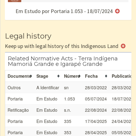
Finished
no CRI
de uso
Indígena
RI
Em Estudo por Portaria 1.053 - 18/07/2024
e/ou
SPU
Legal history
Keep up with legal history of this Indigenous Land
Related Normative Acts - Terra Indígena
Mamoriá Grande e Igarapé Grande
Documento
Stage
Número
Fecha
Publication
Outros
A Identificar
sn
28/03/2022
28/03/2022
Portaria
Em Estudo
1.053
05/07/2024
18/07/2024
Retificação
Em Estudo
s.n.
22/08/2024
22/08/2024
Portaria
Em Estudo
335
17/04/2025
24/04/2025
Portaria
Em Estudo
353
28/04/2025
05/05/2025