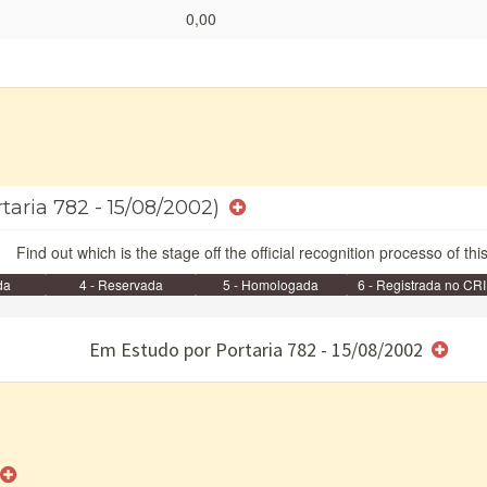
0,00
rtaria 782 - 15/08/2002)
Find out which is the stage off the official recognition processo of thi
da
4 - Reservada
5 - Homologada
6 - Registrada no CRI
e/ou SPU
Em Estudo por Portaria 782 - 15/08/2002