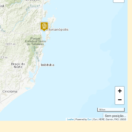
+
−
50 km
Sem posição...
Leaflet
| Powered by
Esri
|
Esri, HERE, Garmin, FAO, USGS