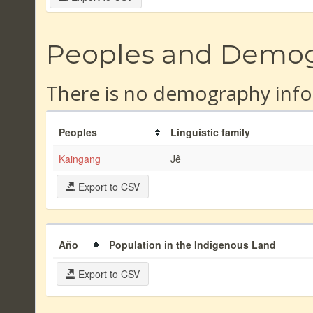
Peoples and Demo
There is no demography info
Peoples
Linguistic family
Kaingang
Jê
Export to CSV
Año
Population in the Indigenous Land
Export to CSV