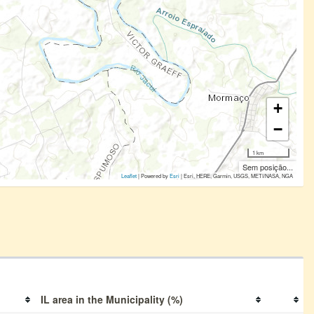
+
−
1 km
Sem posição...
Leaflet
| Powered by
Esri
|
Esri, HERE, Garmin, USGS, METI/NASA, NGA
IL area in the Municipality (%)