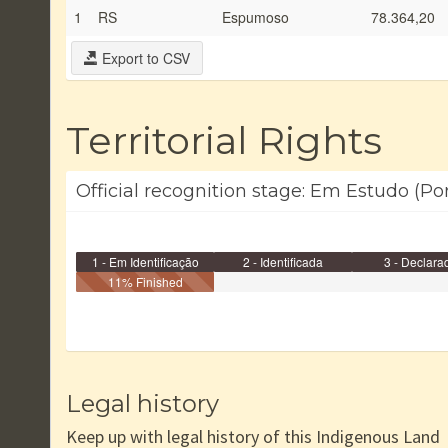
1
RS
Espumoso
78.364,20
Export to CSV
Territorial Rights
Official recognition stage: Em Estudo (Po
1 - Em Identificação
2 - Identificada
3 - Declara
11% Finished
Legal history
Keep up with legal history of this Indigenous Land