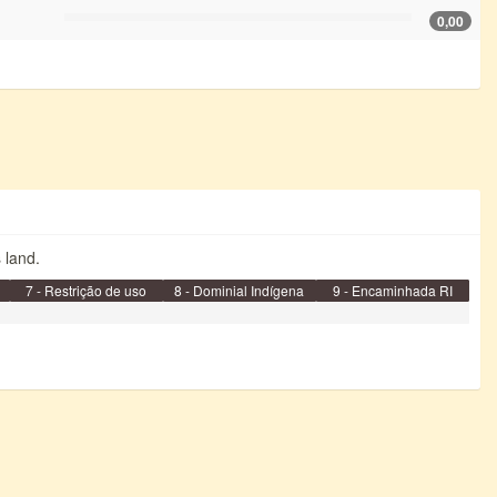
0,00
s land.
7 - Restrição de uso
8 - Dominial Indígena
9 - Encaminhada RI