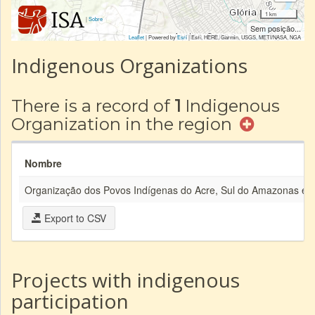
1 km
|
Sobre
Sem posição...
Leaflet
| Powered by
Esri
|
Esri, HERE, Garmin, USGS, METI/NASA, NGA
Indigenous Organizations
There is a record of
1
Indigenous
Organization in the region
Nombre
Organização dos Povos Indígenas do Acre, Sul do Amazonas e 
Export to CSV
Projects with indigenous
participation