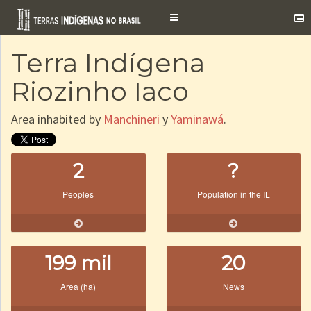
Toggle
navigation
Terra Indígena
Riozinho Iaco
Area inhabited by
Manchineri
y
Yaminawá
.
2
?
Peoples
Population in the IL
199 mil
20
Area (ha)
News