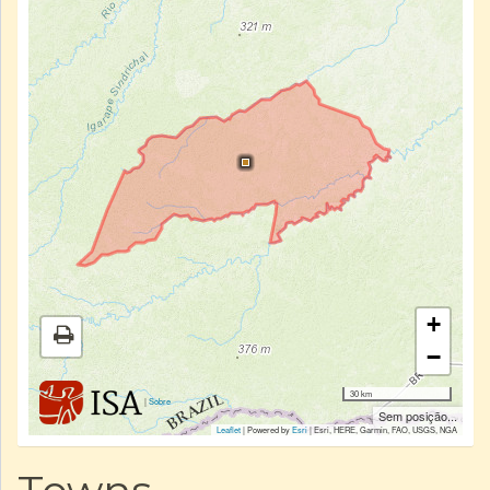
+
−
30 km
|
Sobre
Sem posição...
Leaflet
| Powered by
Esri
|
Esri, HERE, Garmin, FAO, USGS, NGA