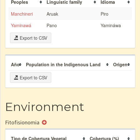
Peoples
Linguistic family
Idioma
Manchineri
Aruak
Piro
Yaminawá
Pano
Yamináwa
Export to CSV
Año
Population in the Indigenous Land
Origen
Export to CSV
Environment
Fitofisionomia
Tipo de Cobertura Vegetal
Cobertura (%)