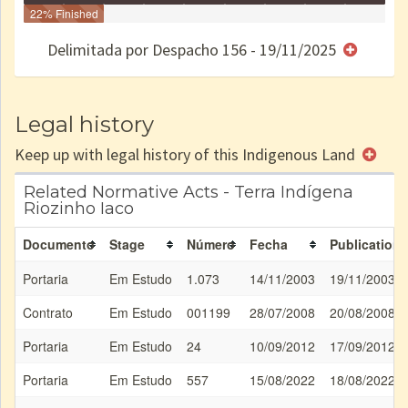
Identificação
22% Finished
Identificada
Declarada
Reservada
Homologada
Registrada
Restrição
Dominial
Encaminhad
no CRI
de uso
Indígena
RI
Delimitada por Despacho 156 - 19/11/2025
e/ou
SPU
Legal history
Keep up with legal history of this Indigenous Land
Related Normative Acts - Terra Indígena
Riozinho Iaco
Documento
Stage
Número
Fecha
Publication
Portaria
Em Estudo
1.073
14/11/2003
19/11/2003
Contrato
Em Estudo
001199
28/07/2008
20/08/2008
Portaria
Em Estudo
24
10/09/2012
17/09/2012
Portaria
Em Estudo
557
15/08/2022
18/08/2022