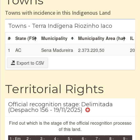
Towns
Towns with incidence in this Indigenous Land
Towns - Terra Indígena Riozinho Iaco
#
State (FS)
Municipality
Municipality Area (ha)
IL a
1
AC
Sena Madureira
2.373.220,50
200.
Export to CSV
Territorial Rights
Official recognition stage: Delimitada
(Despacho 156 - 19/11/2025)
Find out which is the stage off the official recognition processo
of this land.
1 - Em
2 -
3 -
4 -
5 -
6 -
7 -
8 -
9 -