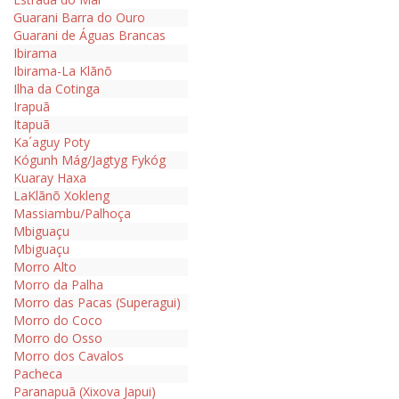
Guarani Barra do Ouro
Guarani de Águas Brancas
Ibirama
Ibirama-La Klãnõ
Ilha da Cotinga
Irapuã
Itapuã
Ka´aguy Poty
Kógunh Mág/Jagtyg Fykóg
Kuaray Haxa
LaKlãnõ Xokleng
Massiambu/Palhoça
Mbiguaçu
Mbiguaçu
Morro Alto
Morro da Palha
Morro das Pacas (Superagui)
Morro do Coco
Morro do Osso
Morro dos Cavalos
Pacheca
Paranapuã (Xixova Japui)