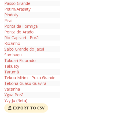
Passo Grande
Petim/Arasaty
Pindoty
Piraí
Ponta da Formiga
Ponta do Arado
Rio Capivari - Porãi
Riozinho
Salto Grande do Jacuí
Sambaqui
Takuari Eldorado
Takuaty
Tarumã
Tekoa Mirim - Praia Grande
Tekohá Guasu Guavira
Varzinha
Ygua Porã
Yvy Jú (Reta)
EXPORT TO CSV