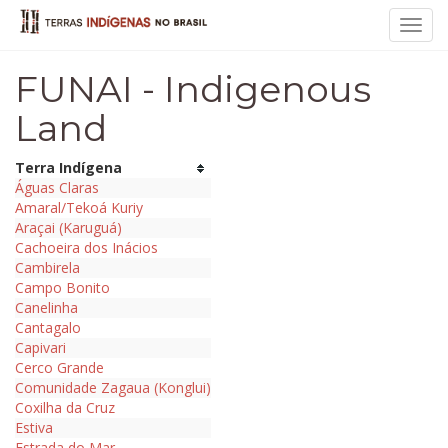
Toggl
navig
FUNAI - Indigenous
Land
Terra Indígena
Águas Claras
Amaral/Tekoá Kuriy
Araçai (Karuguá)
Cachoeira dos Inácios
Cambirela
Campo Bonito
Canelinha
Cantagalo
Capivari
Cerco Grande
Comunidade Zagaua (Konglui)
Coxilha da Cruz
Estiva
Estrada do Mar