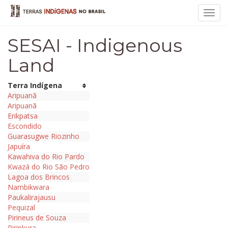
Toggl
navig
SESAI - Indigenous
Land
Terra Indígena
Aripuanã
Aripuanã
Erikpatsa
Escondido
Guarasugwe Riozinho
Japuíra
Kawahiva do Rio Pardo
Kwazá do Rio São Pedro
Lagoa dos Brincos
Nambikwara
Paukalirajausu
Pequizal
Pirineus de Souza
Piripkura