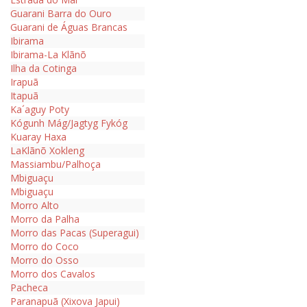
Guarani Barra do Ouro
Guarani de Águas Brancas
Ibirama
Ibirama-La Klãnõ
Ilha da Cotinga
Irapuã
Itapuã
Ka´aguy Poty
Kógunh Mág/Jagtyg Fykóg
Kuaray Haxa
LaKlãnõ Xokleng
Massiambu/Palhoça
Mbiguaçu
Mbiguaçu
Morro Alto
Morro da Palha
Morro das Pacas (Superagui)
Morro do Coco
Morro do Osso
Morro dos Cavalos
Pacheca
Paranapuã (Xixova Japui)