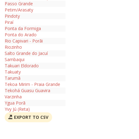
Passo Grande
Petim/Arasaty
Pindoty
Piraí
Ponta da Formiga
Ponta do Arado
Rio Capivari - Porãi
Riozinho
Salto Grande do Jacuí
Sambaqui
Takuari Eldorado
Takuaty
Tarumã
Tekoa Mirim - Praia Grande
Tekohá Guasu Guavira
Varzinha
Ygua Porã
Yvy Jú (Reta)
EXPORT TO CSV