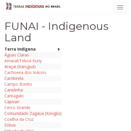
Toggl
navig
FUNAI - Indigenous
Land
Terra Indígena
Águas Claras
Amaral/Tekoá Kuriy
Araçai (Karuguá)
Cachoeira dos Inácios
Cambirela
Campo Bonito
Canelinha
Cantagalo
Capivari
Cerco Grande
Comunidade Zagaua (Konglui)
Coxilha da Cruz
Estiva
Estrada do Mar