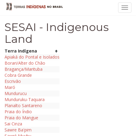
Toggl
navig
SESAI - Indigenous
Land
Terra Indígena
Apiaká do Pontal e Isolados
Borari/Alter do Chão
Bragança/Marituba
Cobra Grande
Escrivão
Maró
Mundurucu
Munduruku-Taquara
Planalto Santareno
Praia do Índio
Praia do Mangue
Sai Cinza
Sawre Ba'pim
Sawré Muybu