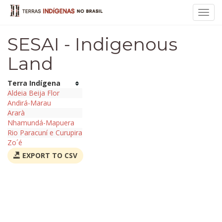
Toggl
navig
SESAI - Indigenous
Land
Terra Indígena
Aldeia Beija Flor
Andirá-Marau
Ararà
Nhamundá-Mapuera
Rio Paracuní e Curupira
Zo´é
EXPORT TO CSV