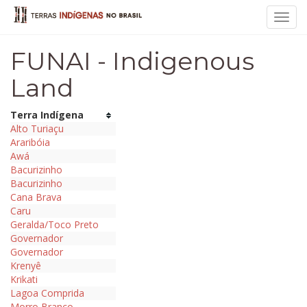
Toggl
navig
FUNAI - Indigenous
Land
Terra Indígena
Alto Turiaçu
Araribóia
Awá
Bacurizinho
Bacurizinho
Cana Brava
Caru
Geralda/Toco Preto
Governador
Governador
Krenyê
Krikati
Lagoa Comprida
Morro Branco